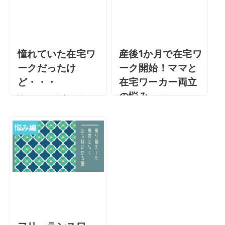
憧れていた在宅ワ
産後1か月で在宅ワ
ークだったけ
ーク開始！ママと
ど・・・
在宅ワーカー両立
の悩み
憧れていた在宅ワークだ
ったけど・・・ 私は
産後1か月で在宅ワーク開
2020年の12月に会社を退
始！ママと在宅ワーカー
悩み編
職して、現在はアルバイ
両立の悩み こんにちは。
トをしながらフリーラン
夫と生後3か月の娘の3人
スでライター活動をして
で暮らす在宅ワーカーの
います。ライタ …
WATAと申します。私は
産後約1か …