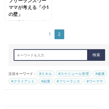
フリーランスワー
ママが考える「小1
の壁」
2歳差育児しながら在宅ワ
ーク！フリーランスワー
1
2
ママが考える「小1の壁」
子どもがもうすぐ小学
生！ とはいえ、嬉しいこ
とばかりじゃな
検索
い・・・？ こんにち …
注目キーワード :
#スキル
#スケジュール管理
#健康
#クライアント
#副業
#フリーランス
#ワーママ