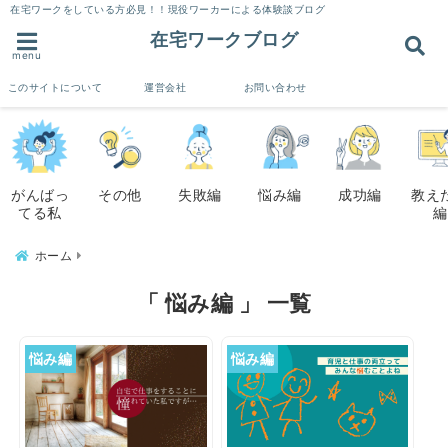
在宅ワークをしている方必見！！現役ワーカーによる体験談ブログ
在宅ワークブログ
menu
このサイトについて
運営会社
お問い合わせ
がんばっ
その他
失敗編
悩み編
成功編
教え
てる私
編
ホーム
「 悩み編 」 一覧
悩み編
悩み編