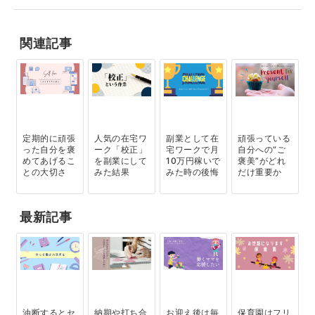
関連記事
定期的に頑張
人気の在宅ワ
副業として在
頑張っている
った自分を褒
ーク「校正」
宅ワークで月
自分への“ご
めてあげるこ
を副業にして
10万円稼いで
褒美”がどれ
との大切さ
みた結果
みた時の後悔
だけ重要か
最新記事
油断するとセ
納期や打ち合
お迎え後は毎
保育園はフリ