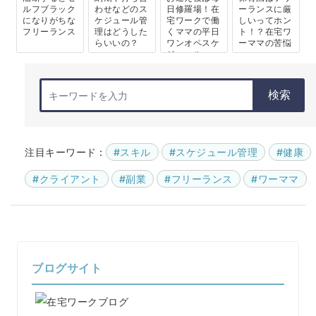
ルフブラック
わせなどのス
日修羅場！在
ーランスに厳
になりがちな
ケジュール管
宅ワークで働
しいってホン
フリーランス
理はどうした
くママの平日
ト！？在宅ワ
らいいの？
ワンオペスケ
ーママの苦悩
ジュール
検索
注目キーワード :
#スキル
#スケジュール管理
#健康
#クライアント
#副業
#フリーランス
#ワーママ
ブログサイト