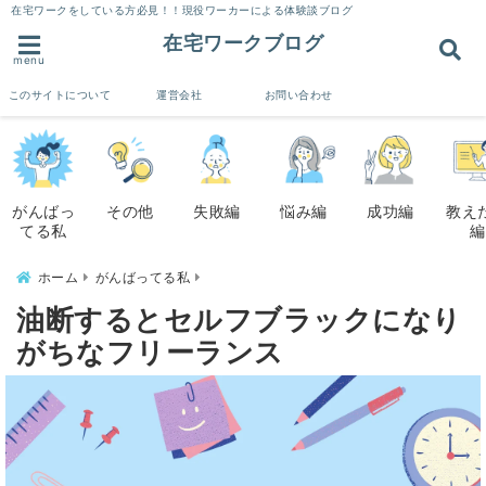
在宅ワークをしている方必見！！現役ワーカーによる体験談ブログ
在宅ワークブログ
menu
このサイトについて
運営会社
お問い合わせ
がんばっ
その他
失敗編
悩み編
成功編
教え
てる私
編
ホーム
がんばってる私
油断するとセルフブラックになり
がちなフリーランス