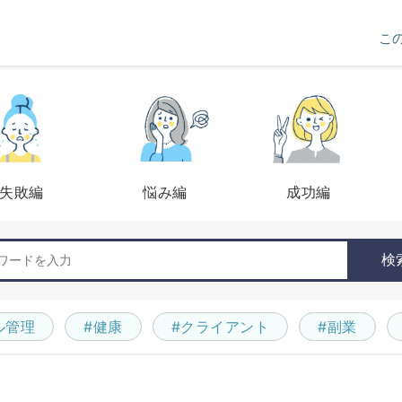
こ
失敗編
悩み編
成功編
検
ル管理
#健康
#クライアント
#副業