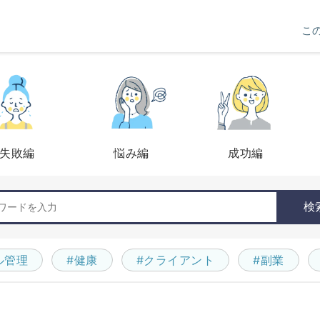
こ
失敗編
悩み編
成功編
検
ル管理
#健康
#クライアント
#副業