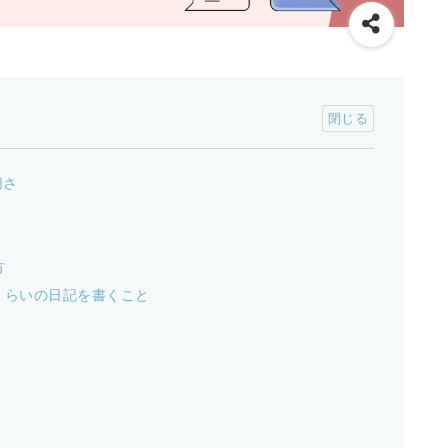
切さ
方
字くらいの日記を書くこと