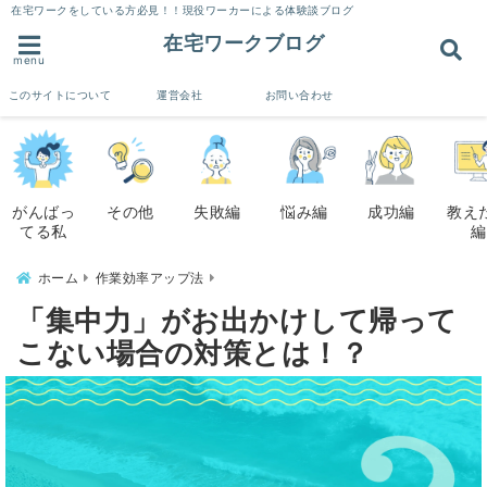
在宅ワークをしている方必見！！現役ワーカーによる体験談ブログ
在宅ワークブログ
menu
このサイトについて
運営会社
お問い合わせ
がんばっ
その他
失敗編
悩み編
成功編
教え
てる私
編
ホーム
作業効率アップ法
「集中力」がお出かけして帰って
こない場合の対策とは！？