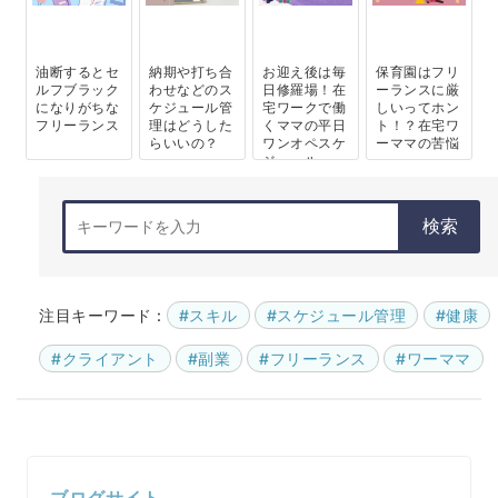
油断するとセ
納期や打ち合
お迎え後は毎
保育園はフリ
ルフブラック
わせなどのス
日修羅場！在
ーランスに厳
になりがちな
ケジュール管
宅ワークで働
しいってホン
フリーランス
理はどうした
くママの平日
ト！？在宅ワ
らいいの？
ワンオペスケ
ーママの苦悩
ジュール
検索
注目キーワード :
#スキル
#スケジュール管理
#健康
#クライアント
#副業
#フリーランス
#ワーママ