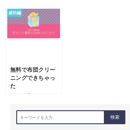
副業探し中の方必見！全
在宅ワークはどこで探す
国どこでも働ける在宅ワ
のが良い？安心安全の副
成功編
ークは素晴らしいぞ！ 自
業探し いざ在宅ワークを
由ではない副業なんか続
始めようと思って
くはずない これは数年
も・・・ 今回は私が在宅
前、まだ私が会社に雇わ
ワークを始めようと思っ
れる生き方をして …
てからスタートするま …
無料で布団クリー
ニングできちゃっ
た
無料で布団クリーニング
できちゃった 私は、在宅
でWEBライターの仕事を
検索
しています。クラウドソ
ーシングサイトに登録し