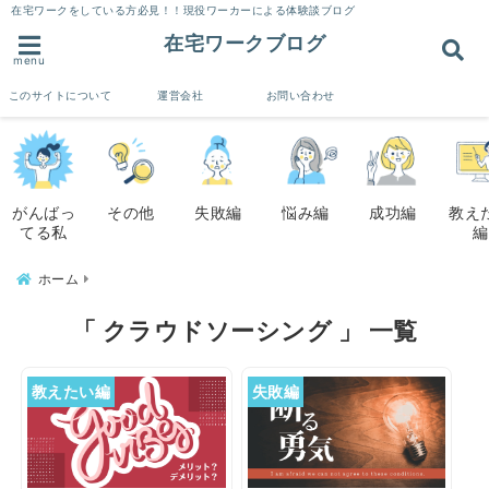
在宅ワークをしている方必見！！現役ワーカーによる体験談ブログ
在宅ワークブログ
menu
このサイトについて
運営会社
お問い合わせ
がんばっ
その他
失敗編
悩み編
成功編
教え
てる私
編
ホーム
「 クラウドソーシング 」 一覧
教えたい編
失敗編