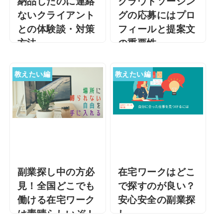
納品したのに連絡
クラウドソーシン
ないクライアント
グの応募にはプロ
との体験談・対策
フィールと提案文
方法
の重要性
納品したのに連絡ないク
クラウドソーシングの応
ライアントとの体験談・
募にはプロフィールと提
教えたい編
教えたい編
対策方法 私は、在宅ワー
案文の重要性 こんにち
カーとしてWEBライター
は。エアコンのリモコン
の仕事を4年間していま
を、シーズンオフには乾
す。WEBライターをして
電池を抜いておかないと
いると、いろ …
液漏れする！と父に …
副業探し中の方必
在宅ワークはどこ
見！全国どこでも
で探すのが良い？
働ける在宅ワーク
安心安全の副業探
は素晴らしいぞ！
し