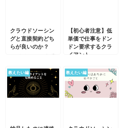
クラウドソーシン
【初心者注意】低
グと直接契約どち
単価で仕事をドン
らが良いのか？
ドン要求するクラ
イアント
クラウドソーシングと直
接契約どちらが良いの
【初心者注意】低単価で
か？ こんにちは。久しぶ
仕事をドンドン要求する
教えたい編
教えたい編
りに用事があったので外
クライアント 私は、現
出したときに、ひとりラ
在、自宅でWEBライター
ンチをしました。いつも
として活動しています。
のお店ですけどね。 …
全くの初心者から始めた
在宅ワークだった …