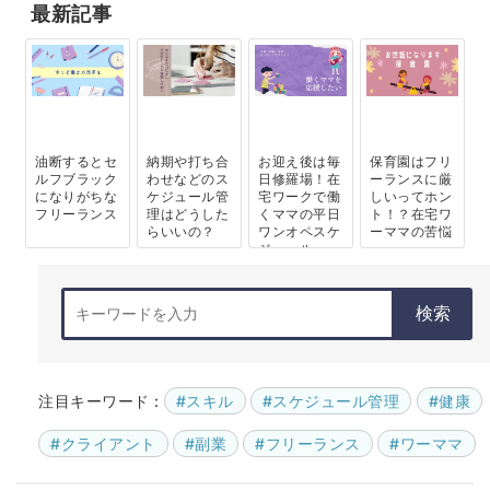
最新記事
油断するとセ
納期や打ち合
お迎え後は毎
保育園はフリ
ルフブラック
わせなどのス
日修羅場！在
ーランスに厳
になりがちな
ケジュール管
宅ワークで働
しいってホン
フリーランス
理はどうした
くママの平日
ト！？在宅ワ
らいいの？
ワンオペスケ
ーママの苦悩
ジュール
検索
注目キーワード :
#スキル
#スケジュール管理
#健康
#クライアント
#副業
#フリーランス
#ワーママ