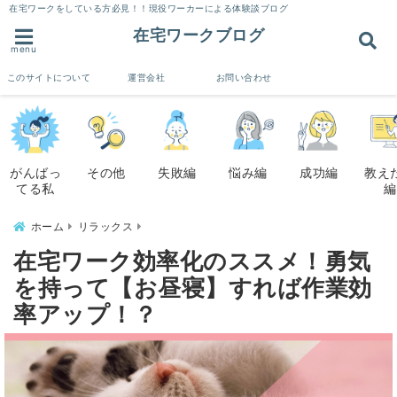
在宅ワークをしている方必見！！現役ワーカーによる体験談ブログ
在宅ワークブログ
menu
このサイトについて
運営会社
お問い合わせ
がんばっ
その他
失敗編
悩み編
成功編
教え
てる私
編
ホーム
リラックス
在宅ワーク効率化のススメ！勇気
を持って【お昼寝】すれば作業効
率アップ！？