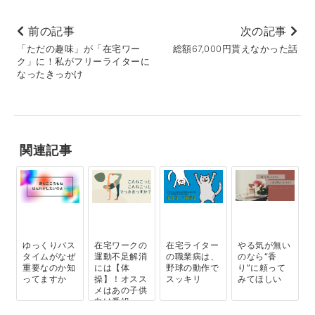
前の記事
次の記事
「ただの趣味」が「在宅ワー
総額67,000円貰えなかった話
ク」に！私がフリーライターに
なったきっかけ
関連記事
ゆっくりバス
在宅ワークの
在宅ライター
やる気が無い
タイムがなぜ
運動不足解消
の職業病は、
のなら“香
重要なのか知
には【体
野球の動作で
り”に頼って
ってますか
操】！オスス
スッキリ
みてほしい
メはあの子供
向け番組