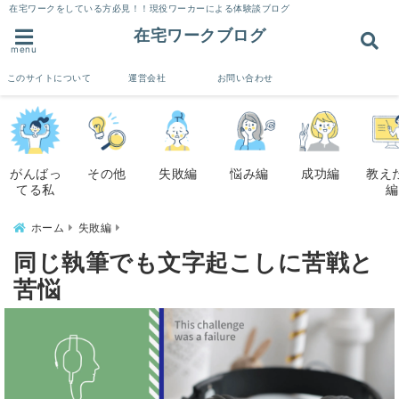
在宅ワークをしている方必見！！現役ワーカーによる体験談ブログ
在宅ワークブログ
menu
このサイトについて
運営会社
お問い合わせ
がんばっ
その他
失敗編
悩み編
成功編
教え
てる私
編
ホーム
失敗編
同じ執筆でも文字起こしに苦戦と
苦悩