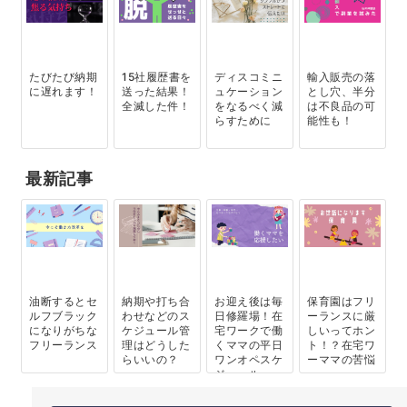
たびたび納期
15社履歴書を
ディスコミニ
輸入販売の落
に遅れます！
送った結果！
ュケーション
とし穴、半分
全滅した件！
をなるべく減
は不良品の可
らすために
能性も！
最新記事
油断するとセ
納期や打ち合
お迎え後は毎
保育園はフリ
ルフブラック
わせなどのス
日修羅場！在
ーランスに厳
になりがちな
ケジュール管
宅ワークで働
しいってホン
フリーランス
理はどうした
くママの平日
ト！？在宅ワ
らいいの？
ワンオペスケ
ーママの苦悩
ジュール