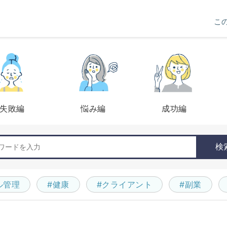
こ
失敗編
悩み編
成功編
検
ル管理
#健康
#クライアント
#副業