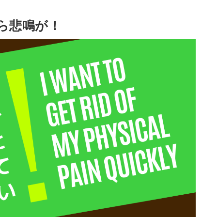
ら悲鳴が！