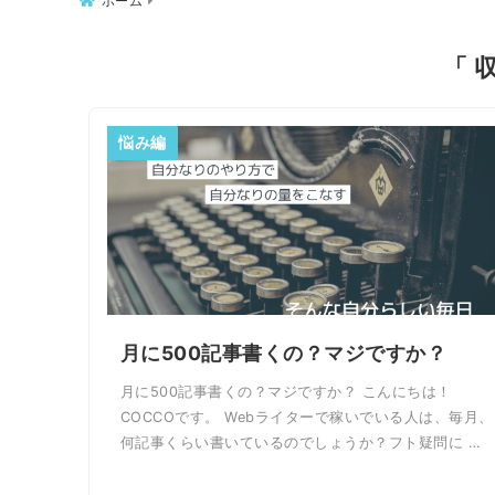
ホーム
「 
悩み編
月に500記事書くの？マジですか？
月に500記事書くの？マジですか？ こんにちは！
COCCOです。 Webライターで稼いでいる人は、毎月、
何記事くらい書いているのでしょうか？フト疑問に …