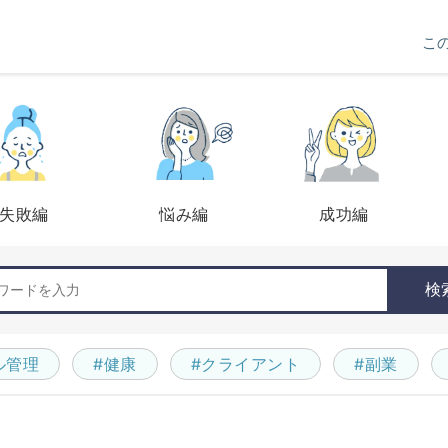
こ
失敗編
悩み編
成功編
検
ル管理
#健康
#クライアント
#副業