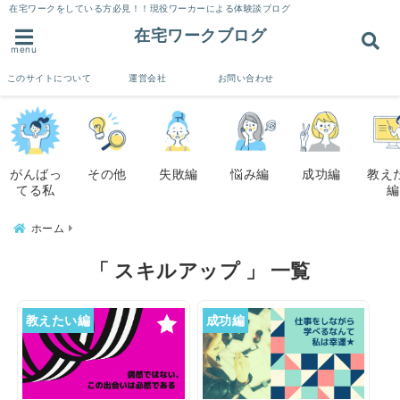
在宅ワークをしている方必見！！現役ワーカーによる体験談ブログ
在宅ワークブログ
menu
このサイトについて
運営会社
お問い合わせ
がんばっ
その他
失敗編
悩み編
成功編
教え
てる私
編
ホーム
「 スキルアップ 」 一覧
教えたい編
成功編