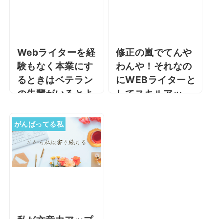
Webライターを経
修正の嵐でてんや
験もなく本業にす
わんや！それなの
るときはベテラン
にWEBライターと
の先輩がいるとよ
してスキルアッ
い理由
プ！
Webライターを経験もな
修正の嵐でてんやわん
がんばってる私
く本業にするときはベテ
や！それなのにWEBライ
ランの先輩がいるとよい
ターとしてスキルアッ
理由 こんにちは。コーヒ
プ！ 私は、在宅でWEBラ
ーを飲みお菓子を食べ休
イターの仕事をしていま
憩後パソコンを見たら目
す。 クラウドソーシング
がかすみ。あら …
サイトに登録し …