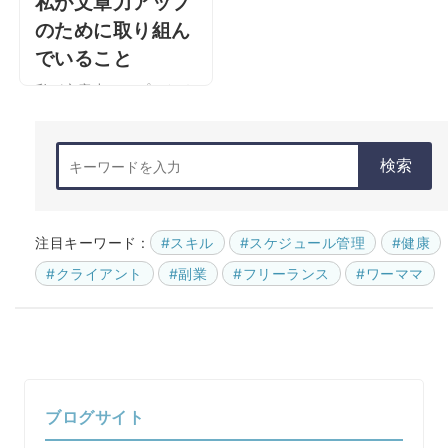
私が文章力アップ
のために取り組ん
でいること
私が文章力アップのため
に取り組んでいること 在
宅歴3年で、ライターや編
検索
集をしているaiaiです。ラ
イターとして仕事をさせ
てもらっている私です
が、文章を …
注目キーワード :
#スキル
#スケジュール管理
#健康
#クライアント
#副業
#フリーランス
#ワーママ
ブログサイト